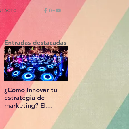
NTACTO
Entradas destacadas
¿Cómo Innovar tu
Marketing Local –
estrategia de
Cómo utilizar un
marketing? El
blog para
Marketing
promocionar un
Interactivo está
negocio local
marcando la