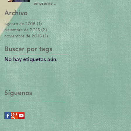
empresas
innovadoras sean
Archivo
diferentes?
agosto de 2016
(1)
1 entrada
diciembre de 2015
(2)
2 entradas
noviembre de 2015
(1)
1 entrada
Buscar por tags
No hay etiquetas aún.
os
Síguenos