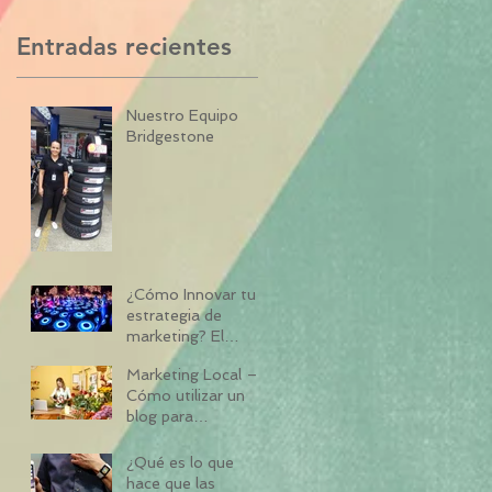
diferencia en el
Entradas recientes
Nuestro Equipo
Bridgestone
¿Cómo Innovar tu
estrategia de
o
marketing? El
Marketing
Marketing Local –
Interactivo está
Cómo utilizar un
marcando la
blog para
s
diferencia en el
promocionar un
negocio local
¿Qué es lo que
hace que las